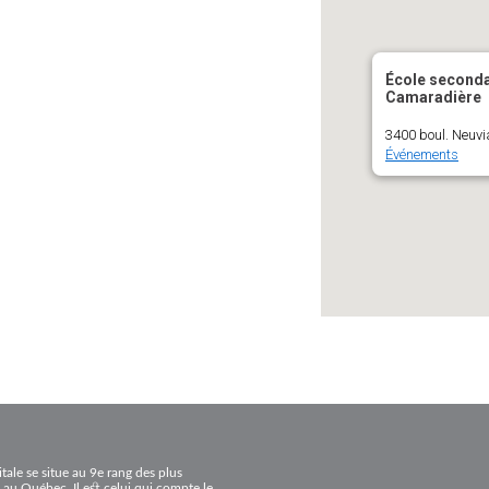
PROCÉDURIERS & GUIDES PRATIQUES
LES DIMENSIONS DE LA SEXUAL
ÉDUCATION À LA SEXUALITÉ
SCIENCE ET TECHNOLOGIE DE 
École seconda
TIC ET CRÉATIVITÉ
Camaradière
PHYSIQUE
3400 boul. Neuvi
Événements
HISTOIRE DU 20E SIÈCLE
CHIMIE
DROIT CIVIL, CRIMINEL ET DES 
FRANÇAIS, MISE À NIVEAU
itale se situe au 9e rang des plus
 au Québec. Il est celui qui compte le