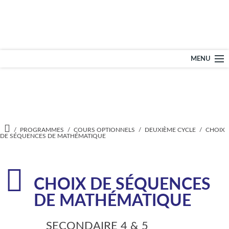
École secondaire – L
MENU
NOTRE ÉCOLE
PROGRAMMES
A
/
PROGRAMMES
/
COURS OPTIONNELS
/
DEUXIÈME CYCLE
/
CHOIX
C
DE SÉQUENCES DE MATHÉMATIQUE
C
SERVICES
U
E
I
L
ADMISSION
CHOIX DE SÉQUENCES
DE MATHÉMATIQUE
DOCUMENTS
SECONDAIRE 4 & 5