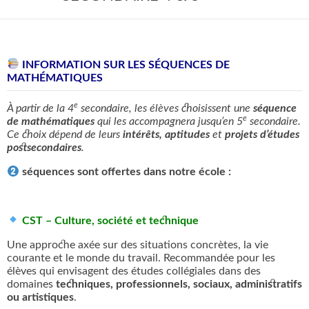
VIE ÉTUDIANTE
RECONNAISSANCES
INFORMATION SUR LES S
ÉQUENCES DE
MATHÉMATIQUES
EMPLOYÉS
e
À partir de la 4
secondaire, les élèves choisissent une
séquence
e
de mathématiques
qui les accompagnera jusqu’en 5
secondaire.
NOUS JOINDRE
Ce choix dépend de leurs
intérêts, aptitudes
et
projets d’études
postsecondaires
.
Rechercher :
séquences sont offertes dans notre école :
CST – Culture, société et technique
TWITTER
FACEBOOK
YOUTUBE
Une approche axée sur des situations concrètes, la vie
courante et le monde du travail. Recommandée pour les
élèves qui envisagent des études collégiales dans des
domaines
techniques, professionnels, sociaux, administratifs
ou artistiques
.