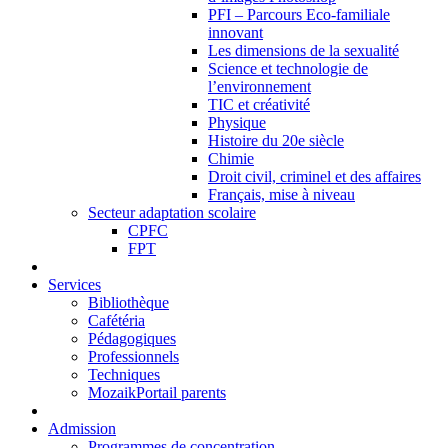
PFI – Parcours Eco-familiale
innovant
Les dimensions de la sexualité
Science et technologie de
l’environnement
TIC et créativité
Physique
Histoire du 20e siècle
Chimie
Droit civil, criminel et des affaires
Français, mise à niveau
Secteur adaptation scolaire
CPFC
FPT
Services
Bibliothèque
Cafétéria
Pédagogiques
Professionnels
Techniques
MozaikPortail parents
Admission
Programmes de concentration