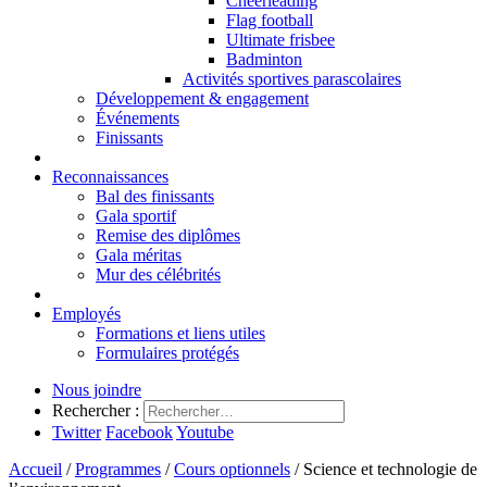
Cheerleading
Flag football
Ultimate frisbee
Badminton
Activités sportives parascolaires
Développement & engagement
Événements
Finissants
Reconnaissances
Bal des finissants
Gala sportif
Remise des diplômes
Gala méritas
Mur des célébrités
Employés
Formations et liens utiles
Formulaires protégés
Nous joindre
Rechercher :
Twitter
Facebook
Youtube
Accueil
/
Programmes
/
Cours optionnels
/
Science et technologie de