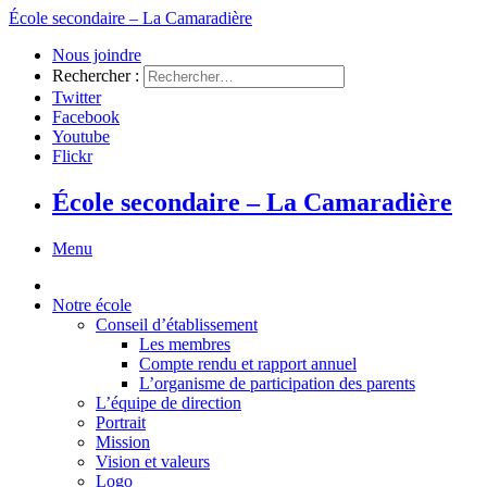
École secondaire – La Camaradière
Nous joindre
Rechercher :
Twitter
Facebook
Youtube
Flickr
École secondaire – La Camaradière
Menu
Notre école
Conseil d’établissement
Les membres
Compte rendu et rapport annuel
L’organisme de participation des parents
L’équipe de direction
Portrait
Mission
Vision et valeurs
Logo