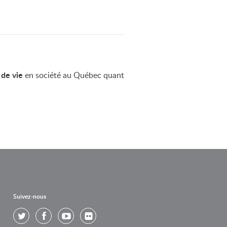
ITÉ
BADMINTON
L’ENVIRONNEMENT
 de vie
en société au Québec quant
AFFAIRES
Suivez-nous
Twitter
Facebook
Youtube
Flickr