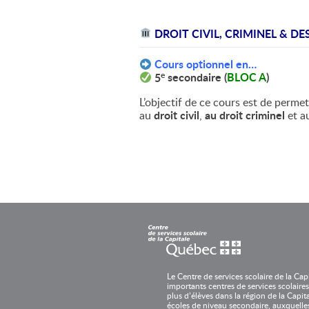
DROIT CIVIL, CRIMINEL & DE
Cours optionnel en…
e
5
secondaire (
BLOC A
)
L’objectif de ce cours est de permett
au
droit civil
,
au droit criminel
et a
Le Centre de services scolaire de la Cap
importants centres de services scolaires
plus d’élèves dans la région de la Capita
écoles de niveau secondaire, auxquelles