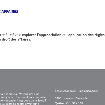
PROCÉDURIERS & GUIDES PRATIQUES
LES DIMENSIONS DE LA SEXUAL
ÉDUCATION À LA SEXUALITÉ
SCIENCE ET TECHNOLOGIE DE 
S AFFAIRES
TIC ET CRÉATIVITÉ
PHYSIQUE
HISTOIRE DU 20E SIÈCLE
re à l’élève d’
explorer l’appropriation
et
l’application des règles
u
droit des affaires
.
CHIMIE
DROIT CIVIL, CRIMINEL ET DES 
FRANÇAIS, MISE À NIVEAU
École secondaire – La Camaradière
itale se situe au 9e rang des plus
 au Québec. Il est celui qui compte le
3400, boulevard Neuvialle
le-Nationale. Il regroupe par ailleurs 9
Québec, QC G1P 3A8
 s’ajoutent 3 écoles offrant une