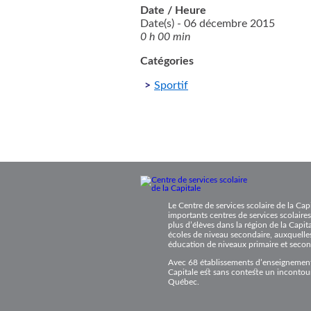
Date / Heure
Date(s) - 06 décembre 2015
0 h 00 min
Catégories
Sportif
Le Centre de services scolaire de la Cap
importants centres de services scolaires
plus d’élèves dans la région de la Capita
écoles de niveau secondaire, auxquelles
éducation de niveaux primaire et secon
Avec 68 établissements d’enseignement, 
Capitale est sans conteste un incontour
Québec.