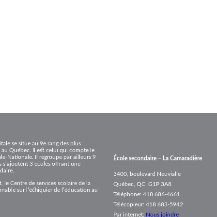
PROCÉDURIERS & GUIDES PRATIQUES
LES DIMENSIONS DE LA SEXUAL
ÉDUCATION À LA SEXUALITÉ
SCIENCE ET TECHNOLOGIE DE 
TIC ET CRÉATIVITÉ
PHYSIQUE
HISTOIRE DU 20E SIÈCLE
CHIMIE
DROIT CIVIL, CRIMINEL ET DES 
FRANÇAIS, MISE À NIVEAU
itale se situe au 9e rang des plus
 au Québec. Il est celui qui compte le
le-Nationale. Il regroupe par ailleurs 9
École secondaire – La Camaradière
 s’ajoutent 3 écoles offrant une
daire.
3400, boulevard Neuvialle
le Centre de services scolaire de la
Québec, QC G1P 3A8
nable sur l’échiquier de l’éducation au
Téléphone: 418 686-4661
Télécopieur: 418 683-5942
Par internet:
Nous joindre