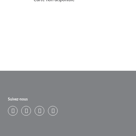
ITÉ
BADMINTON
L’ENVIRONNEMENT
AFFAIRES
Suivez-nous
Twitter
Facebook
Youtube
Flickr