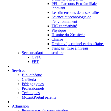
PFI – Parcours Eco-familiale
innovant
Les dimensions de la sexualité
Science et technologie de
l’environnement
TIC et créativité
Physique
Histoire du 20e siècle
Chimie
Droit civil, criminel et des affaires
Français, mise à niveau
Secteur adaptation scolaire
CPFC
FPT
Services
Bibliothèque
Cafétéria
Pédagogiques
Professionnels
Techniques
MozaikPortail parents
Admission
Programmes de concentration