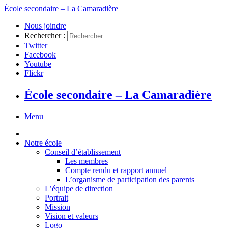
École secondaire – La Camaradière
Nous joindre
Rechercher :
Twitter
Facebook
Youtube
Flickr
École secondaire – La Camaradière
Menu
Notre école
Conseil d’établissement
Les membres
Compte rendu et rapport annuel
L’organisme de participation des parents
L’équipe de direction
Portrait
Mission
Vision et valeurs
Logo