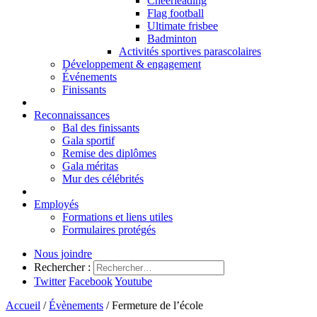
Cheerleading
Flag football
Ultimate frisbee
Badminton
Activités sportives parascolaires
Développement & engagement
Événements
Finissants
Reconnaissances
Bal des finissants
Gala sportif
Remise des diplômes
Gala méritas
Mur des célébrités
Employés
Formations et liens utiles
Formulaires protégés
Nous joindre
Rechercher :
Twitter
Facebook
Youtube
Accueil
/
Évènements
/
Fermeture de l’école