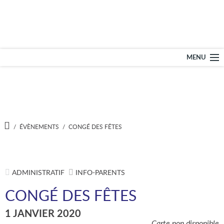
École secondaire – L
MENU
NOTRE ÉCOLE
PROGRAMMES
A
/
ÉVÈNEMENTS
/
CONGÉ DES FÊTES
C
C
SERVICES
U
E
I
L
ADMISSION
ADMINISTRATIF
INFO-PARENTS
CONGÉ DES FÊTES
DOCUMENTS
1 JANVIER 2020
Carte non disponible