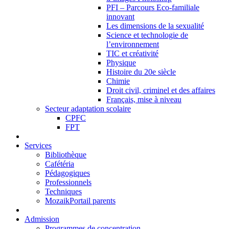
PFI – Parcours Eco-familiale
innovant
Les dimensions de la sexualité
Science et technologie de
l’environnement
TIC et créativité
Physique
Histoire du 20e siècle
Chimie
Droit civil, criminel et des affaires
Français, mise à niveau
Secteur adaptation scolaire
CPFC
FPT
Services
Bibliothèque
Cafétéria
Pédagogiques
Professionnels
Techniques
MozaikPortail parents
Admission
Programmes de concentration