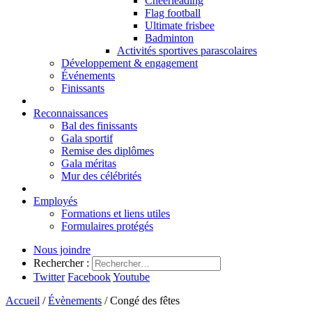
Cheerleading
Flag football
Ultimate frisbee
Badminton
Activités sportives parascolaires
Développement & engagement
Événements
Finissants
Reconnaissances
Bal des finissants
Gala sportif
Remise des diplômes
Gala méritas
Mur des célébrités
Employés
Formations et liens utiles
Formulaires protégés
Nous joindre
Rechercher :
Twitter
Facebook
Youtube
Accueil
/
Évènements
/
Congé des fêtes