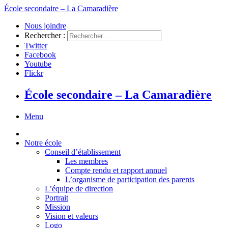
École secondaire – La Camaradière
Nous joindre
Rechercher :
Twitter
Facebook
Youtube
Flickr
École secondaire – La Camaradière
Menu
Notre école
Conseil d’établissement
Les membres
Compte rendu et rapport annuel
L’organisme de participation des parents
L’équipe de direction
Portrait
Mission
Vision et valeurs
Logo