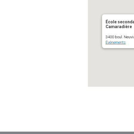
PROCÉDURIERS & GUIDES PRATIQUES
LES DIMENSIONS DE LA SEXUAL
ÉDUCATION À LA SEXUALITÉ
SCIENCE ET TECHNOLOGIE DE 
École seconda
TIC ET CRÉATIVITÉ
Camaradière
PHYSIQUE
3400 boul. Neuvi
Événements
HISTOIRE DU 20E SIÈCLE
CHIMIE
DROIT CIVIL, CRIMINEL ET DES 
FRANÇAIS, MISE À NIVEAU