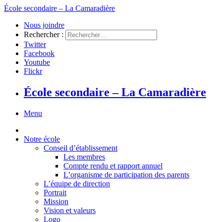
École secondaire – La Camaradière
Nous joindre
Rechercher :
Twitter
Facebook
Youtube
Flickr
École secondaire – La Camaradière
Menu
Notre école
Conseil d’établissement
Les membres
Compte rendu et rapport annuel
L’organisme de participation des parents
L’équipe de direction
Portrait
Mission
Vision et valeurs
Logo