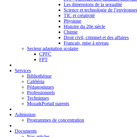
Les dimensions de la sexualité
Science et technologie de l’environn
TIC et créativité
Physique
Histoire du 20e siècle
Chimie
Droit civil, criminel et des affaires
Français, mise à niveau
Secteur adaptation scolaire
CPFC
FPT
Services
Bibliothèque
Cafétéria
Pédagogiques
Professionnels
Techniques
MozaikPortail parents
Admission
Programmes de concentration
Documents
Nos articles