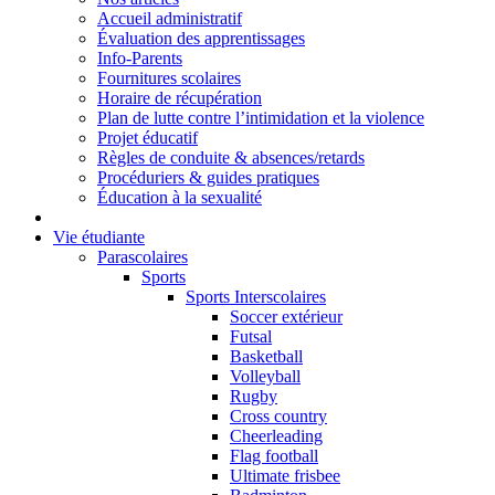
Accueil administratif
Évaluation des apprentissages
Info-Parents
Fournitures scolaires
Horaire de récupération
Plan de lutte contre l’intimidation et la violence
Projet éducatif
Règles de conduite & absences/retards
Procéduriers & guides pratiques
Éducation à la sexualité
Vie étudiante
Parascolaires
Sports
Sports Interscolaires
Soccer extérieur
Futsal
Basketball
Volleyball
Rugby
Cross country
Cheerleading
Flag football
Ultimate frisbee