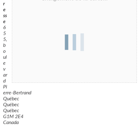
VIE ÉTUDIANTE
r
e
ss
e
RECONNAISSANCES
6
5
5,
EMPLOYÉS
b
o
ul
NOUS JOINDRE
e
v
Rechercher :
ar
d
Pi
erre-Bertrand
Québec
TWITTER
FACEBOOK
YOUTUBE
Québec
Québec
G1M 2E4
Canada