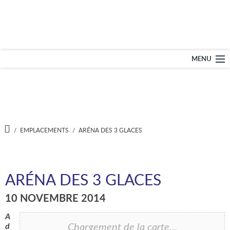
École secondaire – L
MENU
NOTRE ÉCOLE
PROGRAMMES
A
/
EMPLACEMENTS
/
ARÉNA DES 3 GLACES
C
C
SERVICES
U
E
I
L
ADMISSION
ARÉNA DES 3 GLACES
10 NOVEMBRE 2014
DOCUMENTS
A
d
Chargement de la carte…