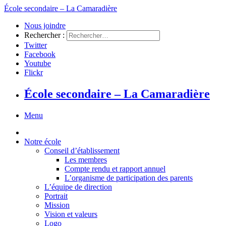
École secondaire – La Camaradière
Nous joindre
Rechercher :
Twitter
Facebook
Youtube
Flickr
École secondaire – La Camaradière
Menu
Notre école
Conseil d’établissement
Les membres
Compte rendu et rapport annuel
L’organisme de participation des parents
L’équipe de direction
Portrait
Mission
Vision et valeurs
Logo