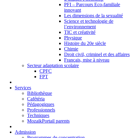
PFI – Parcours Eco-familiale
innovant
Les dimensions de la sexualité
Science et technologie de
l’environnement
TIC et créativité
Physique
Histoire du 20e siècle
Chimie
Droit civil, criminel et des affaires
Français, mise à niveau
Secteur adaptation scolaire
CPFC
FPT
Services
Bibliothèque
Cafétéria
Pédagogiques
Professionnels
Techniques
MozaikPortail parents
Admission
Programmes de concentration