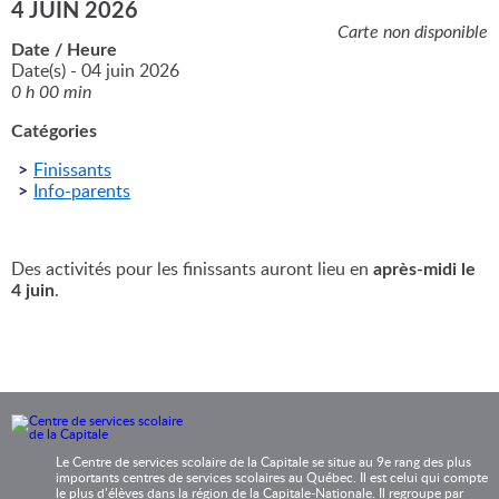
4 JUIN 2026
VIE ÉTUDIANTE
Carte non disponible
Date / Heure
Date(s) - 04 juin 2026
RECONNAISSANCES
0 h 00 min
Catégories
EMPLOYÉS
Finissants
Info-parents
NOUS JOINDRE
Rechercher :
Des activités pour les finissants auront lieu en
après-midi le
4 juin
.
TWITTER
FACEBOOK
YOUTUBE
Le Centre de services scolaire de la Capitale se situe au 9e rang des plus
importants centres de services scolaires au Québec. Il est celui qui compte
le plus d’élèves dans la région de la Capitale-Nationale. Il regroupe par