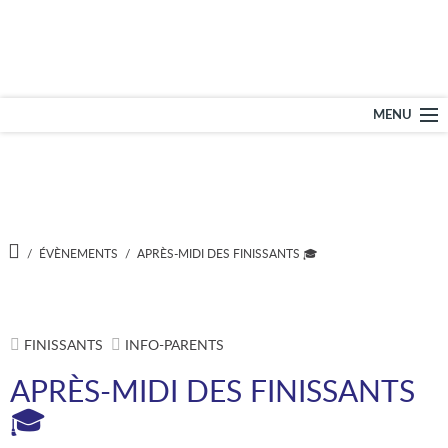
École secondaire – L
MENU
NOTRE ÉCOLE
PROGRAMMES
A
/
ÉVÈNEMENTS
/
APRÈS-MIDI DES FINISSANTS 🎓
C
C
SERVICES
U
E
I
L
ADMISSION
FINISSANTS
INFO-PARENTS
APRÈS-MIDI DES FINISSANTS
DOCUMENTS
🎓