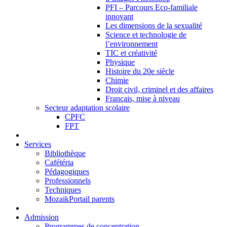
PFI – Parcours Eco-familiale
innovant
Les dimensions de la sexualité
Science et technologie de
l’environnement
TIC et créativité
Physique
Histoire du 20e siècle
Chimie
Droit civil, criminel et des affaires
Français, mise à niveau
Secteur adaptation scolaire
CPFC
FPT
Services
Bibliothèque
Cafétéria
Pédagogiques
Professionnels
Techniques
MozaikPortail parents
Admission
Programmes de concentration