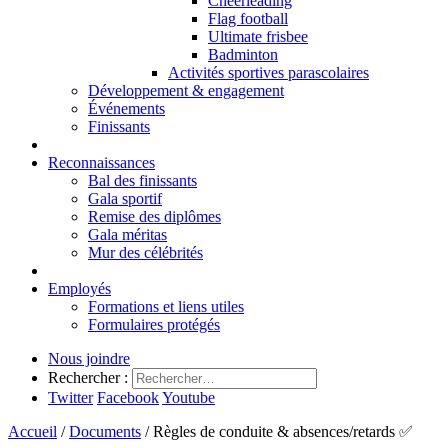
Cheerleading
Flag football
Ultimate frisbee
Badminton
Activités sportives parascolaires
Développement & engagement
Événements
Finissants
Reconnaissances
Bal des finissants
Gala sportif
Remise des diplômes
Gala méritas
Mur des célébrités
Employés
Formations et liens utiles
Formulaires protégés
Nous joindre
Rechercher :
Twitter
Facebook
Youtube
Accueil
/
Documents
/
Règles de conduite & absences/retards ✅