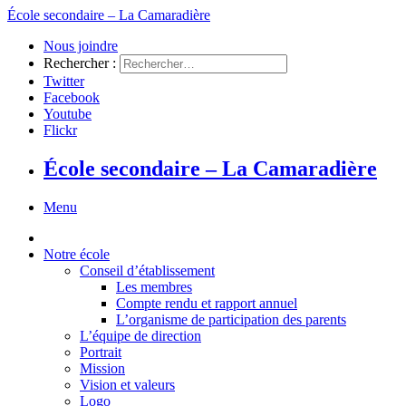
École secondaire – La Camaradière
Nous joindre
Rechercher :
Twitter
Facebook
Youtube
Flickr
École secondaire – La Camaradière
Menu
Notre école
Conseil d’établissement
Les membres
Compte rendu et rapport annuel
L’organisme de participation des parents
L’équipe de direction
Portrait
Mission
Vision et valeurs
Logo