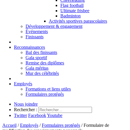
Cheerleading
Flag football
Ultimate frisbee
Badminton
Activités sportives parascolaires
Développement & engagement
Événements
Finissants
Reconnaissances
Bal des finissants
Gala sportif
Remise des diplômes
Gala méritas
Mur des célébrités
Employés
Formations et liens utiles
Formulaires protégés
Nous joindre
Rechercher :
Twitter
Facebook
Youtube
Accueil
/
Employés
/
Formulaires protégés
/
Formulaire de