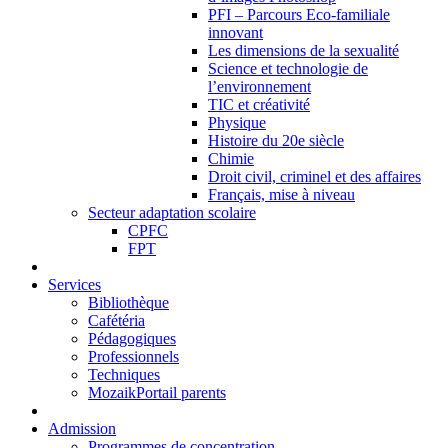
PFI – Parcours Eco-familiale
innovant
Les dimensions de la sexualité
Science et technologie de
l’environnement
TIC et créativité
Physique
Histoire du 20e siècle
Chimie
Droit civil, criminel et des affaires
Français, mise à niveau
Secteur adaptation scolaire
CPFC
FPT
Services
Bibliothèque
Cafétéria
Pédagogiques
Professionnels
Techniques
MozaikPortail parents
Admission
Programmes de concentration