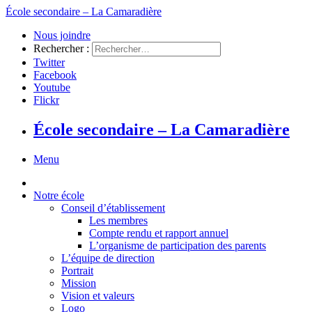
École secondaire – La Camaradière
Nous joindre
Rechercher :
Twitter
Facebook
Youtube
Flickr
École secondaire – La Camaradière
Menu
Notre école
Conseil d’établissement
Les membres
Compte rendu et rapport annuel
L’organisme de participation des parents
L’équipe de direction
Portrait
Mission
Vision et valeurs
Logo